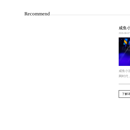
3. 虚拟现实（VR）和增强现实（AR）
虚拟现实（VR）和增强现实（AR）技
如，在VR游戏中，玩家可以通过头部追
总结
随着游戏行业的发展，UI游戏设计将继
化的操作方式，并开创出新的游戏体验
上一篇 : 今年会jinnianhui 少年梦想做电竞选手
下一篇 : 今年会jinnianhui：腾讯搬砖的3d游