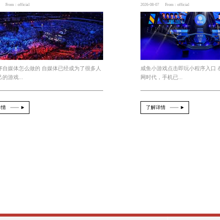
会进行反复的修改和完善。艺术家会与游戏开发人员进
经历了寻找灵感、角色设计、手绘与数字化、以及
今年会j
貌特点和设定展现出来。整个过程注重角色的形象塑造
玩
今年会jinnianhui官网 游戏程序
2026-08-08
From：official