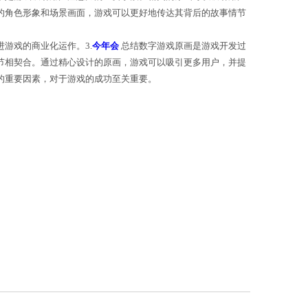
可以更好地理解游戏的视觉风格和整体氛围，并与游戏
作用。首先，原画是用户与游戏之间的第一次接触，是游
节和世界观提供了可视化的展示。通过精心设计的角色
戏更容易吸引发行商或投资者的关注，从而促进游戏的商
具备创意和审美，还需要与游戏的主题和故事情节相契
数字游戏中的门面，是游戏吸引用户和提升品质的重要