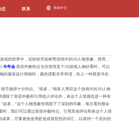
今年会动态
真度出现在玩家面前。许多游戏爱好者不仅沉浸在游戏的
帮助玩家们更好地表达对3D游戏人物的赞美。1.
今年
常到位，尤其是眼神更是逼真动人。”或者，“人物的服
，比如：“有玩家称赞这个人物造型堪比真人，细节做得
见的认同。3.
今年会jinnianhui官网
表达个人情感除了